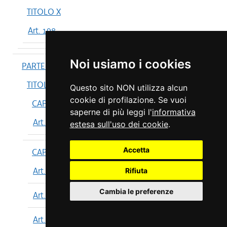
TITOLO X
Art. 198
Noi usiamo i cookies
PARTE IV
TITOLO I
Questo sito NON utilizza alcun
cookie di profilazione. Se vuoi
CAPO I
saperne di più leggi l'
informativa
Art. 199
estesa sull'uso dei cookie
.
Accetta
CAPO II
Art. 200
Rifiuta
Cambia le preferenze
Art. 201
Art. 202