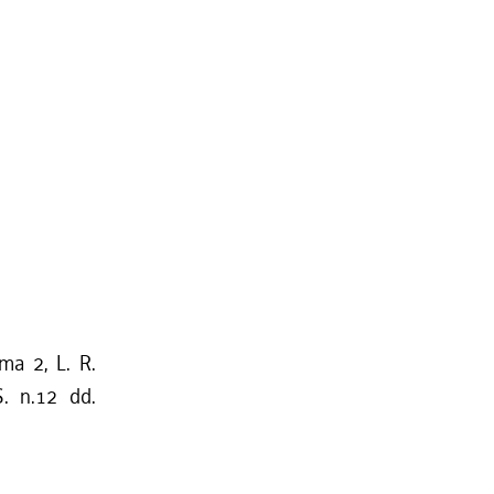
mma 2, L. R.
S. n.12 dd.