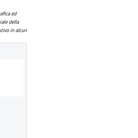
afica ed
iale della
utivo in alcun