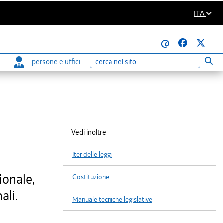
ITA
@
persone e uffici
Eseg
Ricerca
Vedi inoltre
Iter delle leggi
ionale,
Costituzione
ali.
Manuale tecniche legislative