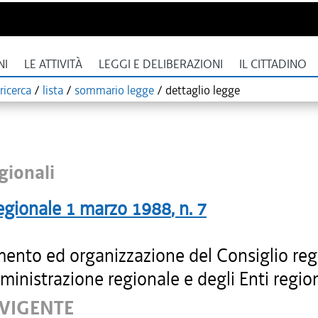
NI
LE ATTIVITÀ
LEGGI E DELIBERAZIONI
IL CITTADINO
ricerca
/
lista
/
sommario legge
/
dettaglio legge
gionali
egionale
1 marzo 1988
, n.
7
ento ed organizzazione del Consiglio reg
ministrazione regionale e degli Enti region
 VIGENTE