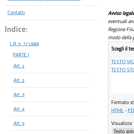
Contatti
Avviso legal
eventuali an
Indice:
Regione Friul
modo della p
L.R. n. 7/1988
Scegli il te
PARTE I
TESTO VI
Art. 1
TESTO ST
Art. 2
Art. 3
Formato st
Art. 4
HTML
-
PD
Art. 5
Visualizza: