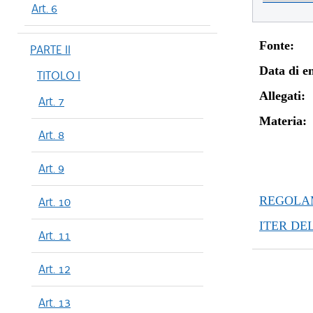
Art. 6
Fonte:
PARTE II
Data di en
TITOLO I
Allegati:
Art. 7
Materia:
Art. 8
Art. 9
REGOLAM
Art. 10
ITER DE
Art. 11
Art. 12
Art. 13