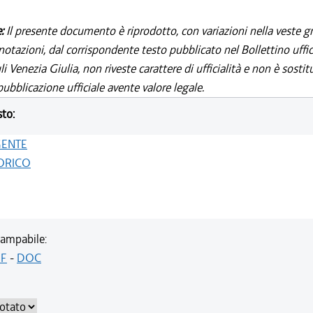
e:
Il presente documento è riprodotto, con variazioni nella veste gr
notazioni, dal corrispondente testo pubblicato nel Bollettino uffic
i Venezia Giulia, non riveste carattere di ufficialità e non è sostit
ubblicazione ufficiale avente valore legale.
sto:
GENTE
ORICO
ampabile:
F
-
DOC