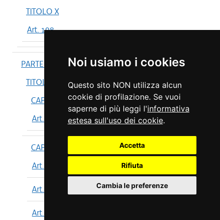
TITOLO X
Art. 198
Noi usiamo i cookies
PARTE IV
TITOLO I
Questo sito NON utilizza alcun
cookie di profilazione. Se vuoi
CAPO I
saperne di più leggi l'
informativa
Art. 199
estesa sull'uso dei cookie
.
Accetta
CAPO II
Art. 200
Rifiuta
Cambia le preferenze
Art. 201
Art. 202