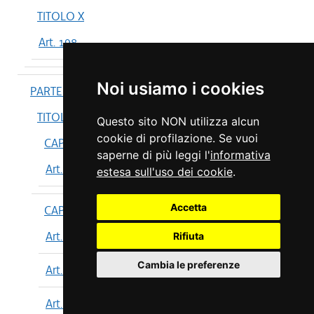
TITOLO X
Art. 198
Noi usiamo i cookies
PARTE IV
TITOLO I
Questo sito NON utilizza alcun
cookie di profilazione. Se vuoi
CAPO I
saperne di più leggi l'
informativa
Art. 199
estesa sull'uso dei cookie
.
Accetta
CAPO II
Art. 200
Rifiuta
Cambia le preferenze
Art. 201
Art. 202