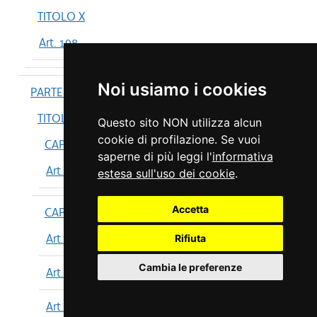
TITOLO X
Art. 198
Noi usiamo i cookies
PARTE IV
TITOLO I
Questo sito NON utilizza alcun
cookie di profilazione. Se vuoi
CAPO I
saperne di più leggi l'
informativa
Art. 199
estesa sull'uso dei cookie
.
Accetta
CAPO II
Art. 200
Rifiuta
Cambia le preferenze
Art. 201
Art. 202