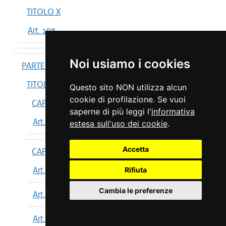
TITOLO X
Art. 198
Noi usiamo i cookies
PARTE IV
TITOLO I
Questo sito NON utilizza alcun
cookie di profilazione. Se vuoi
CAPO I
saperne di più leggi l'
informativa
Art. 199
estesa sull'uso dei cookie
.
Accetta
CAPO II
Art. 200
Rifiuta
Cambia le preferenze
Art. 201
Art. 202