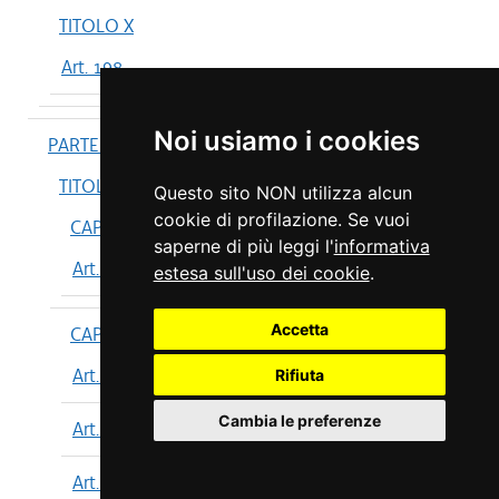
TITOLO X
Art. 198
Noi usiamo i cookies
PARTE IV
TITOLO I
Questo sito NON utilizza alcun
cookie di profilazione. Se vuoi
CAPO I
saperne di più leggi l'
informativa
Art. 199
estesa sull'uso dei cookie
.
Accetta
CAPO II
Art. 200
Rifiuta
Cambia le preferenze
Art. 201
Art. 202