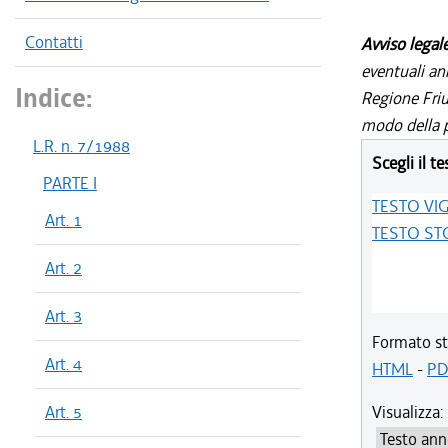
Contatti
Avviso legal
eventuali an
Indice:
Regione Friul
modo della p
L.R. n. 7/1988
Scegli il te
PARTE I
TESTO VI
Art. 1
TESTO ST
Art. 2
Art. 3
Formato st
Art. 4
HTML
-
PD
Art. 5
Visualizza: