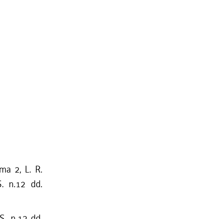
mma 2, L. R.
S. n.12 dd.
S. n.12 dd.