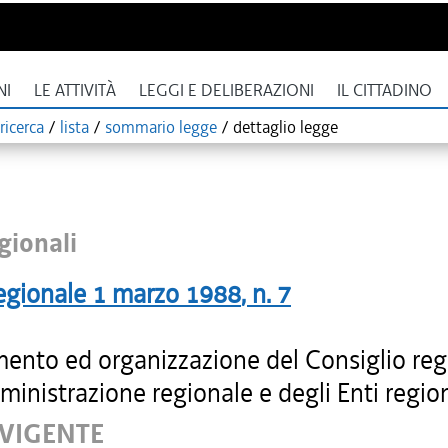
NI
LE ATTIVITÀ
LEGGI E DELIBERAZIONI
IL CITTADINO
ricerca
/
lista
/
sommario legge
/
dettaglio legge
gionali
egionale
1 marzo 1988
, n.
7
ento ed organizzazione del Consiglio reg
ministrazione regionale e degli Enti region
 VIGENTE