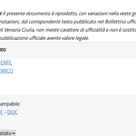
e:
Il presente documento è riprodotto, con variazioni nella veste gr
notazioni, dal corrispondente testo pubblicato nel Bollettino uffic
i Venezia Giulia, non riveste carattere di ufficialità e non è sostit
ubblicazione ufficiale avente valore legale.
sto:
GENTE
ORICO
ampabile:
F
-
DOC