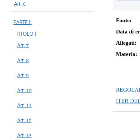
Art. 6
Fonte:
PARTE II
Data di en
TITOLO I
Allegati:
Art. 7
Materia:
Art. 8
Art. 9
REGOLAM
Art. 10
ITER DE
Art. 11
Art. 12
Art. 13