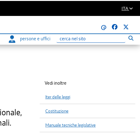
ITA
@
persone e uffici
Eseg
Ricerca
Vedi inoltre
Iter delle leggi
ionale,
Costituzione
ali.
Manuale tecniche legislative