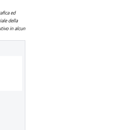
afica ed
iale della
utivo in alcun