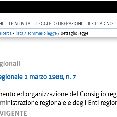
NI
LE ATTIVITÀ
LEGGI E DELIBERAZIONI
IL CITTADINO
ricerca
/
lista
/
sommario legge
/
dettaglio legge
gionali
egionale
1 marzo 1988
, n.
7
ento ed organizzazione del Consiglio reg
ministrazione regionale e degli Enti region
 VIGENTE