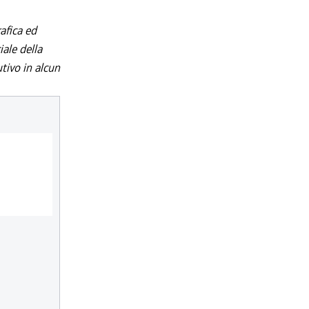
afica ed
iale della
utivo in alcun