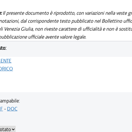
e:
Il presente documento è riprodotto, con variazioni nella veste gr
notazioni, dal corrispondente testo pubblicato nel Bollettino uffic
i Venezia Giulia, non riveste carattere di ufficialità e non è sostit
ubblicazione ufficiale avente valore legale.
sto:
GENTE
ORICO
ampabile:
F
-
DOC