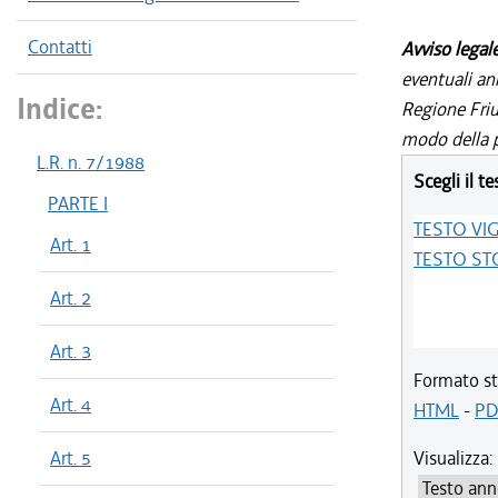
Contatti
Avviso legal
eventuali an
Indice:
Regione Friul
modo della p
L.R. n. 7/1988
Scegli il te
PARTE I
TESTO VI
Art. 1
TESTO ST
Art. 2
Art. 3
Formato st
Art. 4
HTML
-
PD
Art. 5
Visualizza: