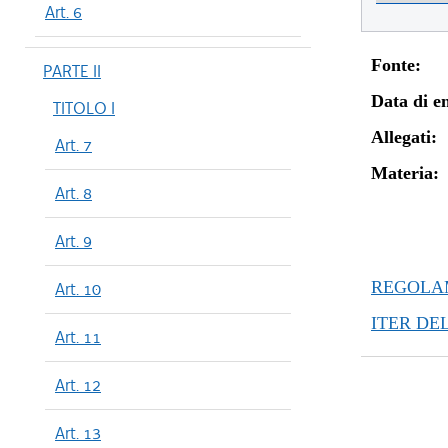
Art. 6
Fonte:
PARTE II
Data di en
TITOLO I
Allegati:
Art. 7
Materia:
Art. 8
Art. 9
REGOLAM
Art. 10
ITER DE
Art. 11
Art. 12
Art. 13