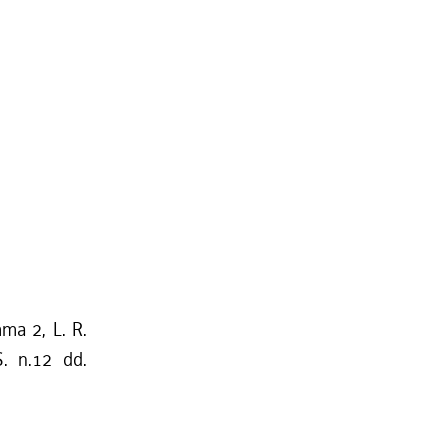
mma 2, L. R.
S. n.12 dd.