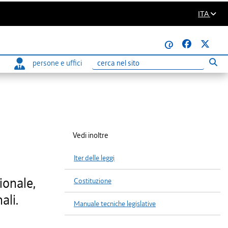
ITA
@
persone e uffici
Eseg
Ricerca
Vedi inoltre
Iter delle leggi
ionale,
Costituzione
ali.
Manuale tecniche legislative