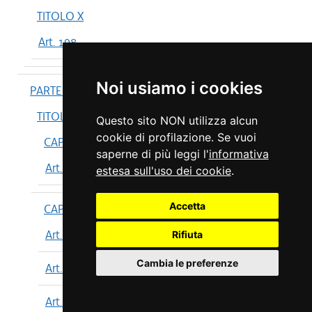
TITOLO X
Art. 198
Noi usiamo i cookies
PARTE IV
TITOLO I
Questo sito NON utilizza alcun
cookie di profilazione. Se vuoi
CAPO I
saperne di più leggi l'
informativa
Art. 199
estesa sull'uso dei cookie
.
Accetta
CAPO II
Art. 200
Rifiuta
Cambia le preferenze
Art. 201
Art. 202