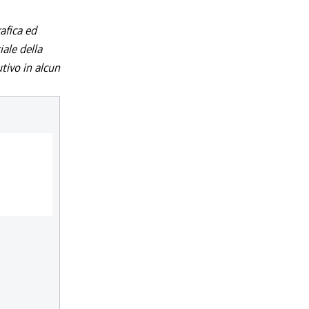
afica ed
iale della
utivo in alcun