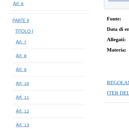
Art. 6
Fonte:
PARTE II
Data di en
TITOLO I
Allegati:
Art. 7
Materia:
Art. 8
Art. 9
REGOLAM
Art. 10
ITER DE
Art. 11
Art. 12
Art. 13