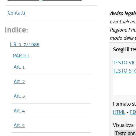
Contatti
Avviso legal
eventuali an
Indice:
Regione Friul
modo della p
L.R. n. 7/1988
Scegli il te
PARTE I
TESTO VI
Art. 1
TESTO ST
Art. 2
Art. 3
Formato st
Art. 4
HTML
-
PD
Art. 5
Visualizza: