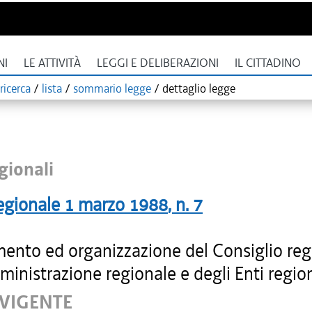
NI
LE ATTIVITÀ
LEGGI E DELIBERAZIONI
IL CITTADINO
ricerca
/
lista
/
sommario legge
/
dettaglio legge
gionali
egionale
1 marzo 1988
, n.
7
ento ed organizzazione del Consiglio reg
ministrazione regionale e degli Enti region
 VIGENTE