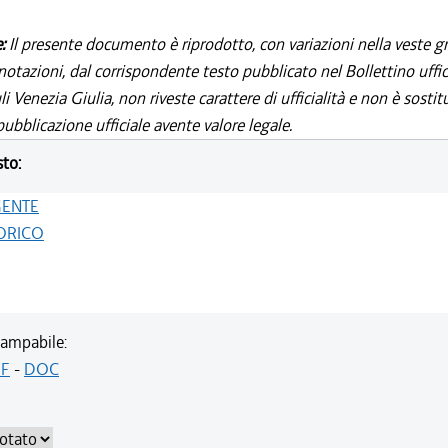
e:
Il presente documento è riprodotto, con variazioni nella veste gr
notazioni, dal corrispondente testo pubblicato nel Bollettino uffic
i Venezia Giulia, non riveste carattere di ufficialità e non è sostit
ubblicazione ufficiale avente valore legale.
sto:
GENTE
ORICO
ampabile:
F
-
DOC