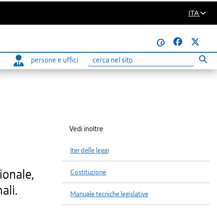
ITA
@
persone e uffici
Eseg
Ricerca
Vedi inoltre
Iter delle leggi
ionale,
Costituzione
ali.
Manuale tecniche legislative