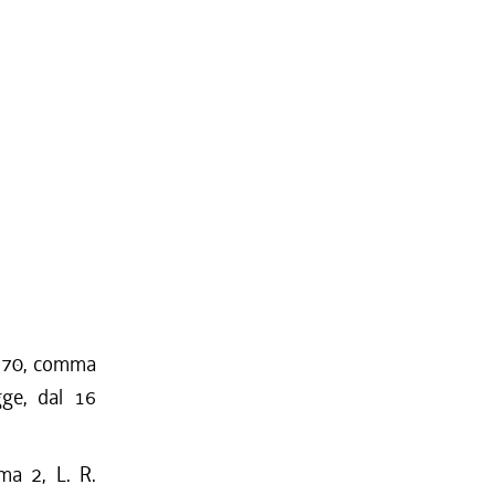
t. 70, comma
gge, dal 16
ma 2, L. R.