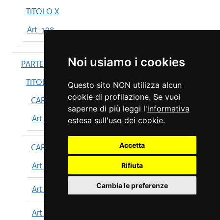
TITOLO X
Art. 198
Noi usiamo i cookies
PARTE IV
TITOLO I
Questo sito NON utilizza alcun
cookie di profilazione. Se vuoi
CAPO I
saperne di più leggi l'
informativa
Art. 199
estesa sull'uso dei cookie
.
Accetta
CAPO II
Art. 200
Rifiuta
Cambia le preferenze
Art. 201
Art. 202