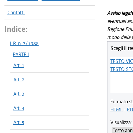
Contatti
Avviso legal
eventuali an
Indice:
Regione Friul
modo della p
L.R. n. 7/1988
Scegli il te
PARTE I
TESTO VI
Art. 1
TESTO ST
Art. 2
Art. 3
Formato st
Art. 4
HTML
-
PD
Art. 5
Visualizza: