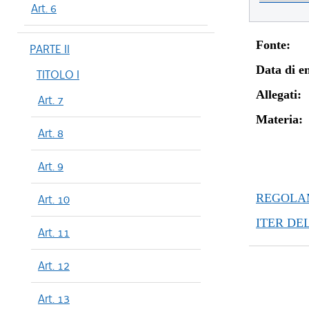
Art. 6
Fonte:
PARTE II
Data di en
TITOLO I
Allegati:
Art. 7
Materia:
Art. 8
Art. 9
REGOLAM
Art. 10
ITER DE
Art. 11
Art. 12
Art. 13