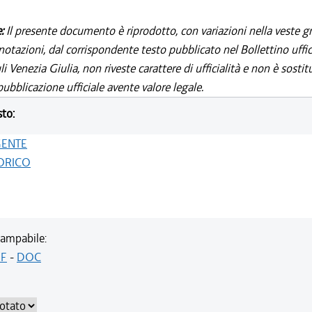
e:
Il presente documento è riprodotto, con variazioni nella veste gr
notazioni, dal corrispondente testo pubblicato nel Bollettino uffic
i Venezia Giulia, non riveste carattere di ufficialità e non è sostit
ubblicazione ufficiale avente valore legale.
sto:
GENTE
ORICO
ampabile:
F
-
DOC