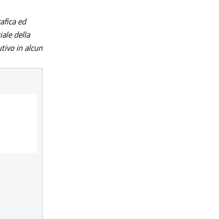
afica ed
iale della
utivo in alcun