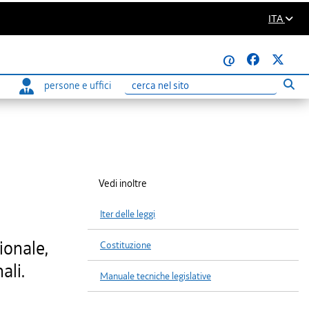
ITA
@
persone e uffici
Eseg
Ricerca
Vedi inoltre
Iter delle leggi
ionale,
Costituzione
ali.
Manuale tecniche legislative