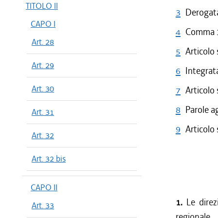
TITOLO II
3
Derogata
CAPO I
4
Comma 3 
Art. 28
5
Articolo
Art. 29
6
Integrata
Art. 30
7
Articolo
8
Parole a
Art. 31
9
Articolo
Art. 32
Art. 32 bis
CAPO II
1.
Le direzi
Art. 33
regionale