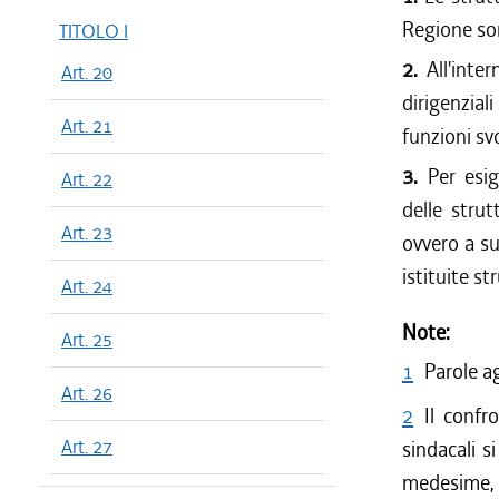
Regione son
TITOLO I
2.
All'inter
Art. 20
dirigenzial
Art. 21
funzioni svo
3.
Per esig
Art. 22
delle strut
Art. 23
ovvero a su
istituite str
Art. 24
Note:
Art. 25
1
Parole a
Art. 26
2
Il confr
Art. 27
sindacali s
medesime, c