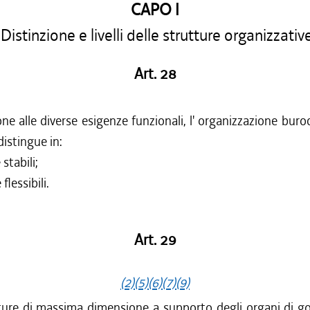
CAPO I
Distinzione e livelli delle strutture organizzativ
Art. 28
one alle diverse esigenze funzionali, l' organizzazione buroc
distingue in:
 stabili;
flessibili.
Art. 29
(2)
(5)
(6)
(7)
(9)
ure di massima dimensione a supporto degli organi di go