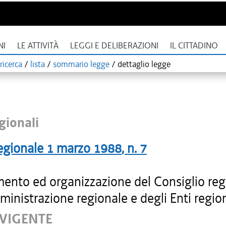
NI
LE ATTIVITÀ
LEGGI E DELIBERAZIONI
IL CITTADINO
ricerca
/
lista
/
sommario legge
/
dettaglio legge
gionali
egionale
1 marzo 1988
, n.
7
ento ed organizzazione del Consiglio reg
ministrazione regionale e degli Enti region
 VIGENTE