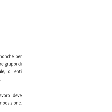
, nonché per
re gruppi di
le, di enti
.
lavoro deve
omposizione,