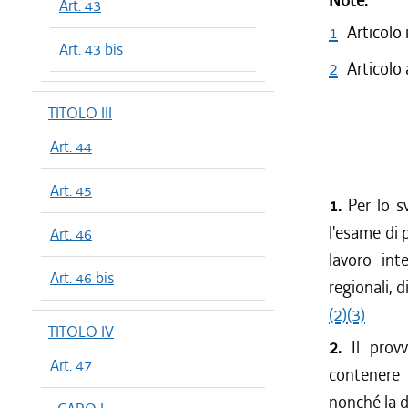
Note:
Art. 43
1
Articolo
Art. 43 bis
2
Articolo
TITOLO III
Art. 44
Art. 45
1.
Per lo sv
l'esame di 
Art. 46
lavoro int
Art. 46 bis
regionali, d
(2)
(3)
TITOLO IV
2.
Il provv
Art. 47
contenere l
nonché la d