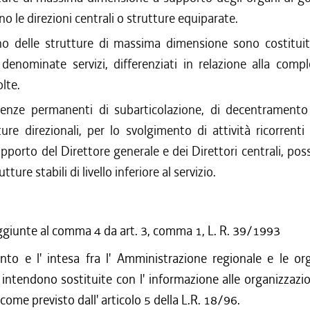
o le direzioni centrali o strutture equiparate.
no delle strutture di massima dimensione sono costituit
i denominate servizi, differenziati in relazione alla compl
lte.
enze permanenti di subarticolazione, di decentramento t
ture direzionali, per lo svolgimento di attività ricorrenti 
pporto del Direttore generale e dei Direttori centrali, po
utture stabili di livello inferiore al servizio.
ggiunte al comma 4 da art. 3, comma 1, L. R. 39/1993
onto e l' intesa fra l' Amministrazione regionale e le or
i intendono sostituite con l' informazione alle organizzazio
ome previsto dall' articolo 5 della L.R. 18/96.