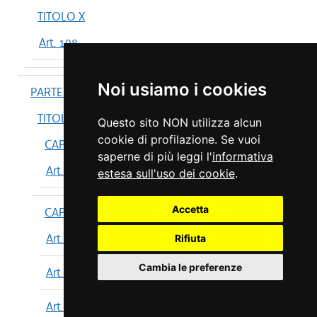
TITOLO X
Art. 198
Noi usiamo i cookies
PARTE IV
TITOLO I
Questo sito NON utilizza alcun
cookie di profilazione. Se vuoi
CAPO I
saperne di più leggi l'
informativa
Art. 199
estesa sull'uso dei cookie
.
Accetta
CAPO II
Art. 200
Rifiuta
Cambia le preferenze
Art. 201
Art. 202