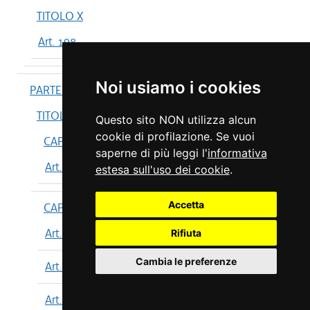
TITOLO X
Art. 198
Noi usiamo i cookies
PARTE IV
TITOLO I
Questo sito NON utilizza alcun
cookie di profilazione. Se vuoi
CAPO I
saperne di più leggi l'
informativa
Art. 199
estesa sull'uso dei cookie
.
Accetta
CAPO II
Art. 200
Rifiuta
Cambia le preferenze
Art. 201
Art. 202