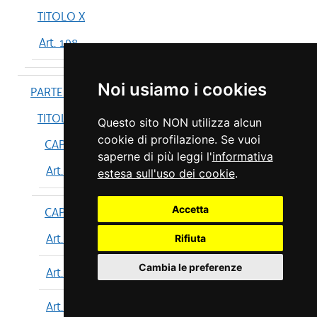
TITOLO X
Art. 198
Noi usiamo i cookies
PARTE IV
TITOLO I
Questo sito NON utilizza alcun
cookie di profilazione. Se vuoi
CAPO I
saperne di più leggi l'
informativa
Art. 199
estesa sull'uso dei cookie
.
Accetta
CAPO II
Art. 200
Rifiuta
Cambia le preferenze
Art. 201
Art. 202