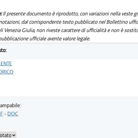
e:
Il presente documento è riprodotto, con variazioni nella veste gr
notazioni, dal corrispondente testo pubblicato nel Bollettino uffic
i Venezia Giulia, non riveste carattere di ufficialità e non è sostit
ubblicazione ufficiale avente valore legale.
sto:
GENTE
ORICO
ampabile:
F
-
DOC