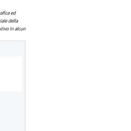
afica ed
iale della
utivo in alcun