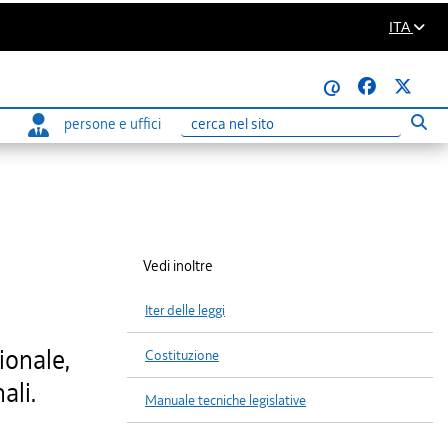
ITA
@
persone e uffici
Eseg
Ricerca
Vedi inoltre
Iter delle leggi
ionale,
Costituzione
ali.
Manuale tecniche legislative