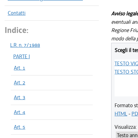
Contatti
Avviso legal
eventuali an
Indice:
Regione Friul
modo della p
L.R. n. 7/1988
Scegli il te
PARTE I
TESTO VI
Art. 1
TESTO ST
Art. 2
Art. 3
Formato st
Art. 4
HTML
-
PD
Art. 5
Visualizza: