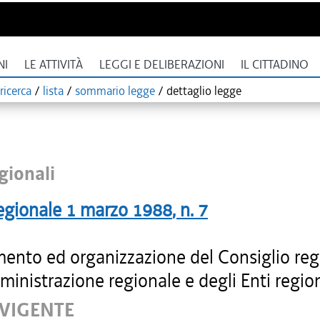
NI
LE ATTIVITÀ
LEGGI E DELIBERAZIONI
IL CITTADINO
ricerca
/
lista
/
sommario legge
/
dettaglio legge
gionali
egionale
1 marzo 1988
, n.
7
ento ed organizzazione del Consiglio reg
ministrazione regionale e degli Enti region
 VIGENTE