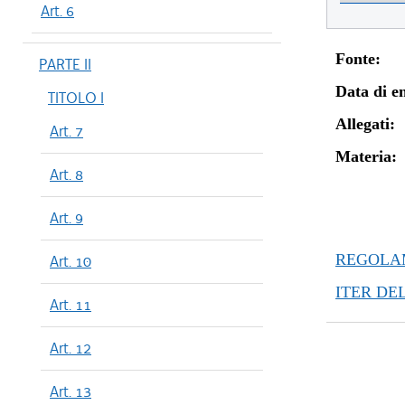
Art. 6
Fonte:
PARTE II
Data di en
TITOLO I
Allegati:
Art. 7
Materia:
Art. 8
Art. 9
REGOLAM
Art. 10
ITER DE
Art. 11
Art. 12
Art. 13