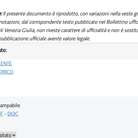
e:
Il presente documento è riprodotto, con variazioni nella veste gr
notazioni, dal corrispondente testo pubblicato nel Bollettino uffic
i Venezia Giulia, non riveste carattere di ufficialità e non è sostit
ubblicazione ufficiale avente valore legale.
sto:
GENTE
ORICO
ampabile:
F
-
DOC