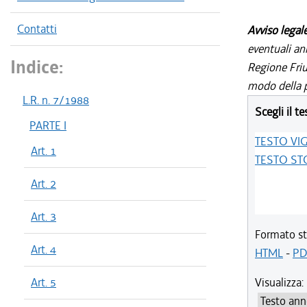
Contatti
Avviso legal
eventuali an
Indice:
Regione Friul
modo della p
L.R. n. 7/1988
Scegli il te
PARTE I
TESTO VI
Art. 1
TESTO ST
Art. 2
Art. 3
Formato st
Art. 4
HTML
-
PD
Art. 5
Visualizza: