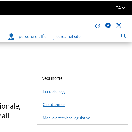
ITA
@
persone e uffici
Eseg
Ricerca
Vedi inoltre
Iter delle leggi
ionale,
Costituzione
ali.
Manuale tecniche legislative