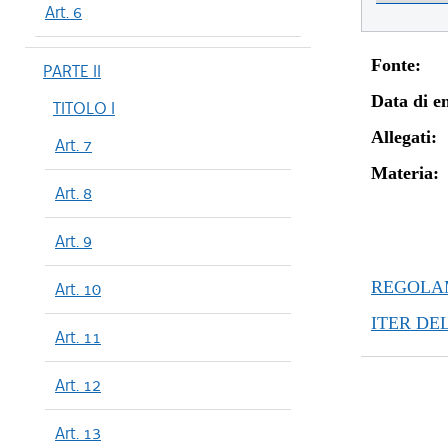
Art. 6
Fonte:
PARTE II
Data di en
TITOLO I
Allegati:
Art. 7
Materia:
Art. 8
Art. 9
REGOLAM
Art. 10
ITER DE
Art. 11
Art. 12
Art. 13