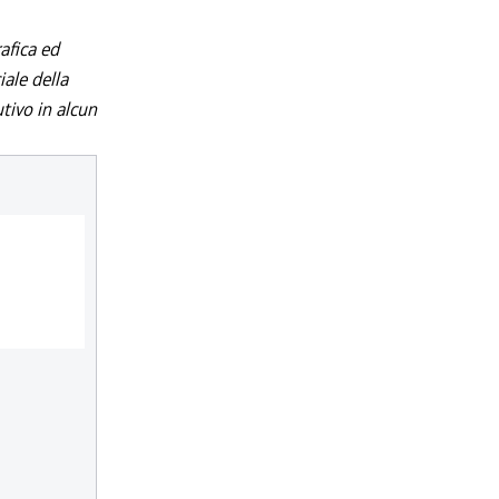
afica ed
iale della
utivo in alcun