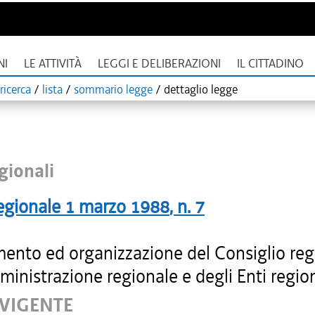
NI
LE ATTIVITÀ
LEGGI E DELIBERAZIONI
IL CITTADINO
ricerca
/
lista
/
sommario legge
/
dettaglio legge
gionali
egionale
1 marzo 1988
, n.
7
ento ed organizzazione del Consiglio reg
ministrazione regionale e degli Enti region
 VIGENTE