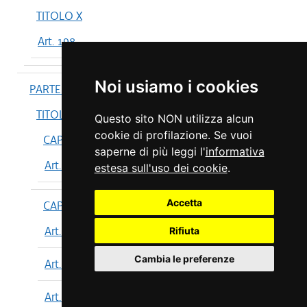
TITOLO X
Art. 198
Noi usiamo i cookies
PARTE IV
TITOLO I
Questo sito NON utilizza alcun
cookie di profilazione. Se vuoi
CAPO I
saperne di più leggi l'
informativa
Art. 199
estesa sull'uso dei cookie
.
Accetta
CAPO II
Art. 200
Rifiuta
Cambia le preferenze
Art. 201
Art. 202