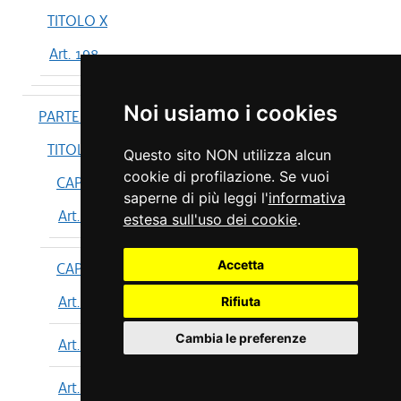
TITOLO X
Art. 198
Noi usiamo i cookies
PARTE IV
TITOLO I
Questo sito NON utilizza alcun
cookie di profilazione. Se vuoi
CAPO I
saperne di più leggi l'
informativa
Art. 199
estesa sull'uso dei cookie
.
Accetta
CAPO II
Art. 200
Rifiuta
Cambia le preferenze
Art. 201
Art. 202