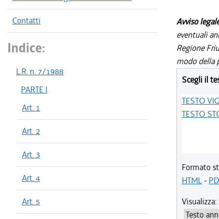
Contatti
Avviso legal
eventuali an
Indice:
Regione Friul
modo della p
L.R. n. 7/1988
Scegli il te
PARTE I
TESTO VI
Art. 1
TESTO ST
Art. 2
Art. 3
Formato st
Art. 4
HTML
-
PD
Art. 5
Visualizza: