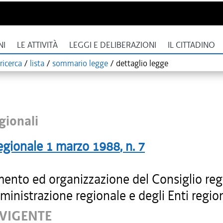
NI
LE ATTIVITÀ
LEGGI E DELIBERAZIONI
IL CITTADINO
ricerca
/
lista
/
sommario legge
/
dettaglio legge
gionali
egionale
1 marzo 1988
, n.
7
ento ed organizzazione del Consiglio reg
ministrazione regionale e degli Enti region
 VIGENTE