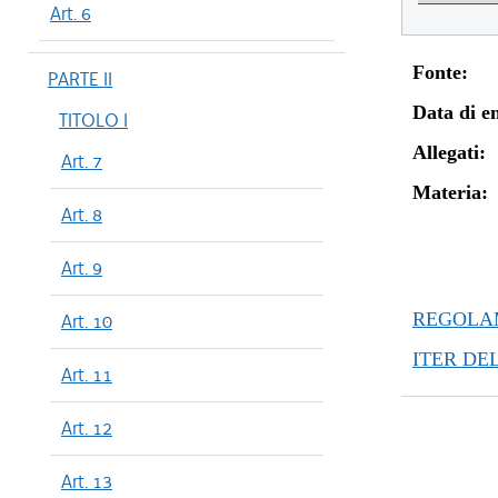
Art. 6
Fonte:
PARTE II
Data di en
TITOLO I
Allegati:
Art. 7
Materia:
Art. 8
Art. 9
REGOLAM
Art. 10
ITER DE
Art. 11
Art. 12
Art. 13