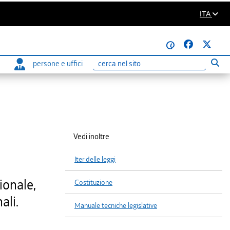
ITA
@
persone e uffici
Eseg
Ricerca
Vedi inoltre
Iter delle leggi
ionale,
Costituzione
ali.
Manuale tecniche legislative