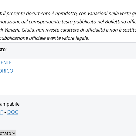
e:
Il presente documento è riprodotto, con variazioni nella veste gr
notazioni, dal corrispondente testo pubblicato nel Bollettino uffic
i Venezia Giulia, non riveste carattere di ufficialità e non è sostit
ubblicazione ufficiale avente valore legale.
sto:
GENTE
ORICO
ampabile:
F
-
DOC