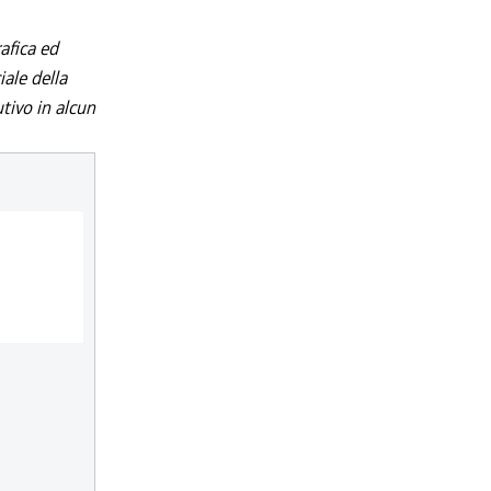
afica ed
iale della
utivo in alcun