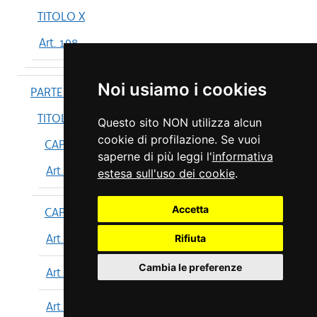
TITOLO X
Art. 198
Noi usiamo i cookies
PARTE IV
TITOLO I
Questo sito NON utilizza alcun
cookie di profilazione. Se vuoi
CAPO I
saperne di più leggi l'
informativa
Art. 199
estesa sull'uso dei cookie
.
Accetta
CAPO II
Art. 200
Rifiuta
Cambia le preferenze
Art. 201
Art. 202