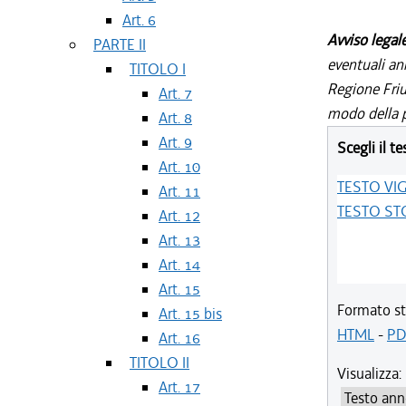
Art. 6
Avviso legal
PARTE II
eventuali an
TITOLO I
Regione Friul
Art. 7
modo della p
Art. 8
Art. 9
Scegli il te
Art. 10
TESTO VI
Art. 11
TESTO ST
Art. 12
Art. 13
Art. 14
Art. 15
Formato st
Art. 15 bis
HTML
-
PD
Art. 16
TITOLO II
Visualizza:
Art. 17