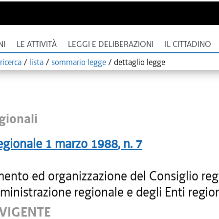
NI
LE ATTIVITÀ
LEGGI E DELIBERAZIONI
IL CITTADINO
ricerca
/
lista
/
sommario legge
/
dettaglio legge
gionali
egionale
1 marzo 1988
, n.
7
ento ed organizzazione del Consiglio reg
ministrazione regionale e degli Enti region
 VIGENTE