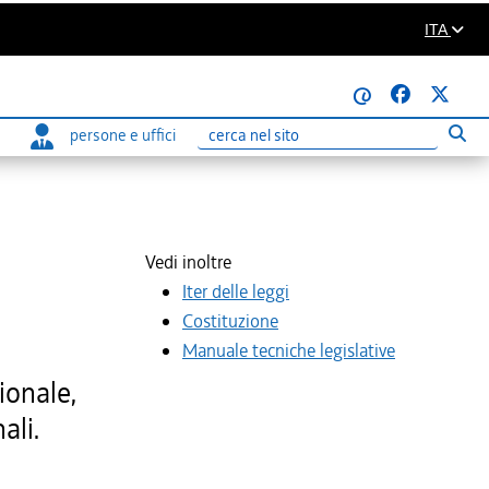
ITA
@
persone e uffici
Eseg
Ricerca
Vedi inoltre
Iter delle leggi
Costituzione
Manuale tecniche legislative
ionale,
ali.