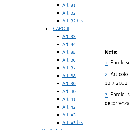
Art. 31
Art. 32
Art. 32 bis
CAPO II
Art. 33
Art. 34
Art. 35
Note:
Art. 36
1
Parole s
Art. 37
2
Articolo
Art. 38
13.7.2001, 
Art. 39
Art. 40
3
Parole 
Art. 41
decorrenza 
Art. 42
Art. 43
Art. 43 bis