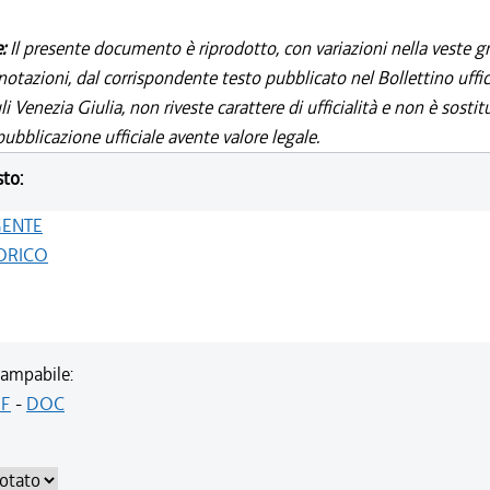
e:
Il presente documento è riprodotto, con variazioni nella veste gr
notazioni, dal corrispondente testo pubblicato nel Bollettino uffic
i Venezia Giulia, non riveste carattere di ufficialità e non è sostit
ubblicazione ufficiale avente valore legale.
sto:
GENTE
ORICO
ampabile:
F
-
DOC