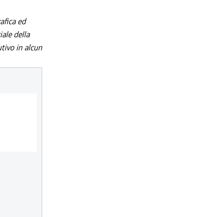
afica ed
iale della
utivo in alcun