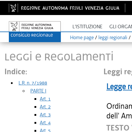
L'ISTITUZIONE
GLI ORGA
Home page
/
leggi regionali
/
LEGGI E REGOLAMENTI
Indice:
Leggi re
L.R. n. 7/1988
Legge r
PARTE I
Art. 1
Ordinam
Art. 2
dell' Am
Art. 3
Art. 4
TESTO
Art. 5