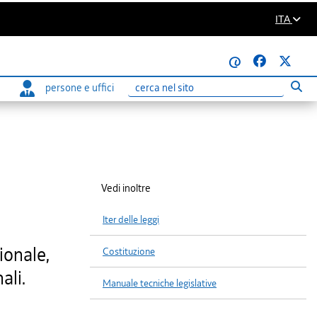
ITA
@
persone e uffici
Eseg
Ricerca
Vedi inoltre
Iter delle leggi
ionale,
Costituzione
ali.
Manuale tecniche legislative