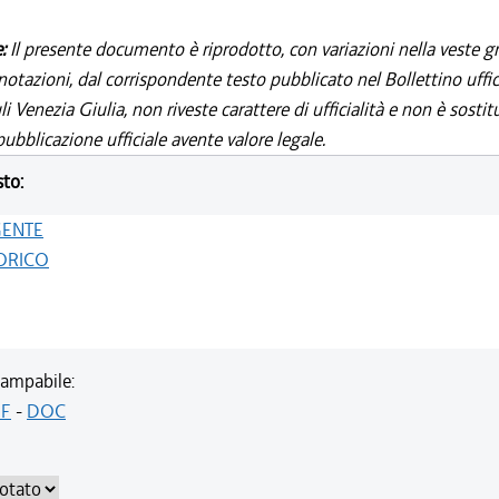
e:
Il presente documento è riprodotto, con variazioni nella veste gr
notazioni, dal corrispondente testo pubblicato nel Bollettino uffic
i Venezia Giulia, non riveste carattere di ufficialità e non è sostit
ubblicazione ufficiale avente valore legale.
sto:
GENTE
ORICO
ampabile:
F
-
DOC