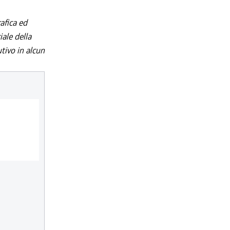
afica ed
iale della
utivo in alcun