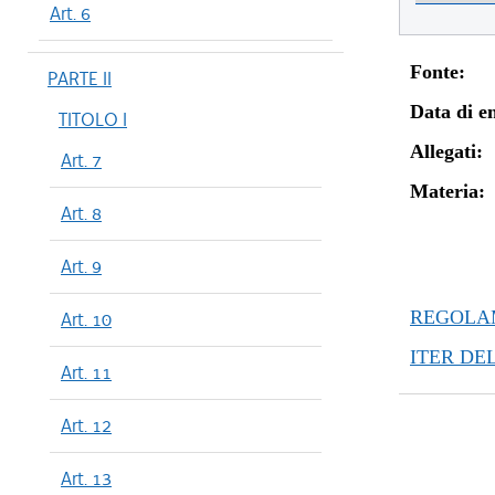
Art. 6
Fonte:
PARTE II
Data di en
TITOLO I
Allegati:
Art. 7
Materia:
Art. 8
Art. 9
REGOLAM
Art. 10
ITER DE
Art. 11
Art. 12
Art. 13