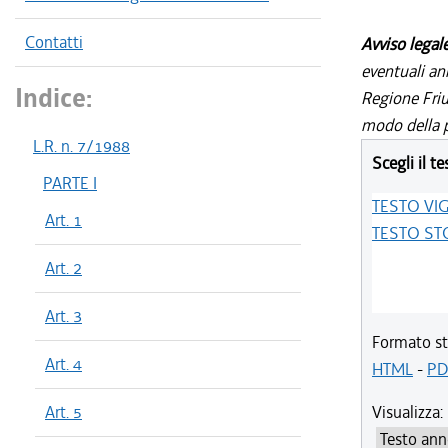
Contatti
Avviso legal
eventuali an
Indice:
Regione Friul
modo della p
L.R. n. 7/1988
Scegli il te
PARTE I
TESTO VI
Art. 1
TESTO ST
Art. 2
Art. 3
Formato st
Art. 4
HTML
-
PD
Art. 5
Visualizza: