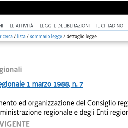
NI
LE ATTIVITÀ
LEGGI E DELIBERAZIONI
IL CITTADINO
ricerca
/
lista
/
sommario legge
/
dettaglio legge
gionali
egionale
1 marzo 1988
, n.
7
ento ed organizzazione del Consiglio reg
ministrazione regionale e degli Enti region
 VIGENTE