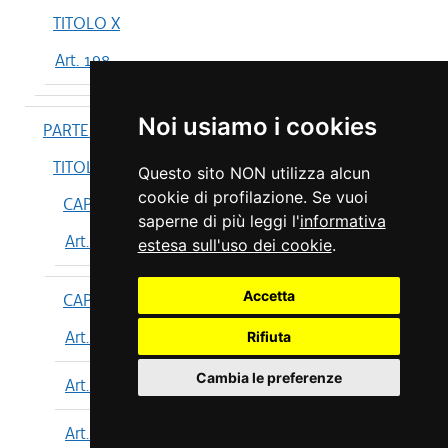
TITOLO X
Art. 198
Noi usiamo i cookies
PARTE IV
TITOLO I
Questo sito NON utilizza alcun
cookie di profilazione. Se vuoi
CAPO I
saperne di più leggi l'
informativa
Art. 199
estesa sull'uso dei cookie
.
Accetta
CAPO II
Art. 200
Rifiuta
Cambia le preferenze
Art. 201
Art. 202