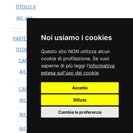
TITOLO X
Art. 198
Noi usiamo i cookies
PARTE IV
TITOLO I
Questo sito NON utilizza alcun
cookie di profilazione. Se vuoi
CAPO I
saperne di più leggi l'
informativa
Art. 199
estesa sull'uso dei cookie
.
Accetta
CAPO II
Art. 200
Rifiuta
Cambia le preferenze
Art. 201
Art. 202