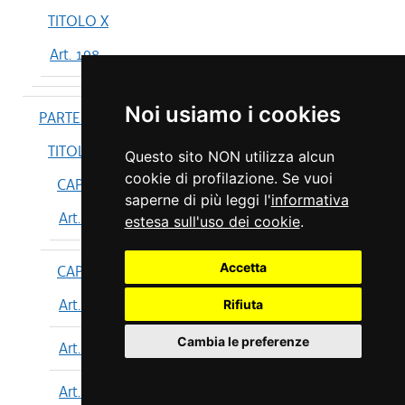
TITOLO X
Art. 198
Noi usiamo i cookies
PARTE IV
TITOLO I
Questo sito NON utilizza alcun
cookie di profilazione. Se vuoi
CAPO I
saperne di più leggi l'
informativa
Art. 199
estesa sull'uso dei cookie
.
Accetta
CAPO II
Art. 200
Rifiuta
Cambia le preferenze
Art. 201
Art. 202