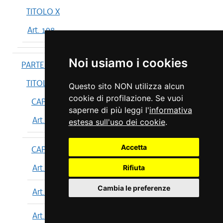
TITOLO X
Art. 198
Noi usiamo i cookies
PARTE IV
TITOLO I
Questo sito NON utilizza alcun
cookie di profilazione. Se vuoi
CAPO I
saperne di più leggi l'
informativa
Art. 199
estesa sull'uso dei cookie
.
Accetta
CAPO II
Art. 200
Rifiuta
Cambia le preferenze
Art. 201
Art. 202