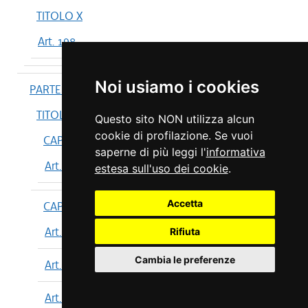
TITOLO X
Art. 198
Noi usiamo i cookies
PARTE IV
TITOLO I
Questo sito NON utilizza alcun
cookie di profilazione. Se vuoi
CAPO I
saperne di più leggi l'
informativa
Art. 199
estesa sull'uso dei cookie
.
Accetta
CAPO II
Art. 200
Rifiuta
Cambia le preferenze
Art. 201
Art. 202