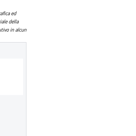
afica ed
iale della
utivo in alcun