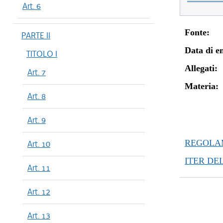
Art. 6
Fonte:
PARTE II
Data di en
TITOLO I
Allegati:
Art. 7
Materia:
Art. 8
Art. 9
REGOLAM
Art. 10
ITER DE
Art. 11
Art. 12
Art. 13