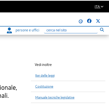
ITA
@
persone e uffici
Eseg
Ricerca
Vedi inoltre
Iter delle leggi
ionale,
Costituzione
ali.
Manuale tecniche legislative