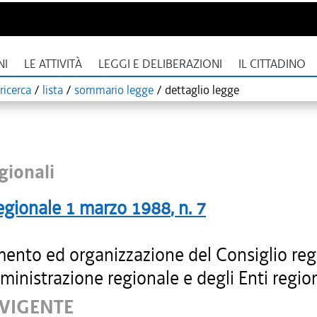
NI
LE ATTIVITÀ
LEGGI E DELIBERAZIONI
IL CITTADINO
ricerca
/
lista
/
sommario legge
/
dettaglio legge
gionali
egionale
1 marzo 1988
, n.
7
ento ed organizzazione del Consiglio reg
ministrazione regionale e degli Enti region
 VIGENTE