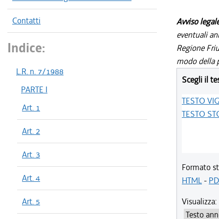
Contatti
Avviso legal
eventuali an
Indice:
Regione Friul
modo della p
L.R. n. 7/1988
Scegli il te
PARTE I
TESTO VI
Art. 1
TESTO ST
Art. 2
Art. 3
Formato st
Art. 4
HTML
-
PD
Art. 5
Visualizza: