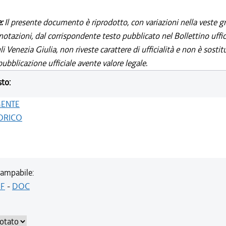
e:
Il presente documento è riprodotto, con variazioni nella veste gr
notazioni, dal corrispondente testo pubblicato nel Bollettino uffic
i Venezia Giulia, non riveste carattere di ufficialità e non è sostit
ubblicazione ufficiale avente valore legale.
sto:
GENTE
ORICO
ampabile:
F
-
DOC