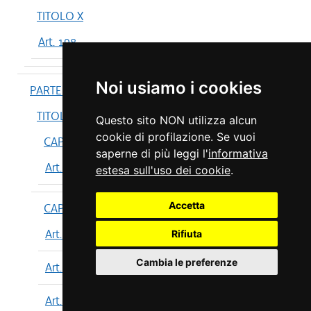
TITOLO X
Art. 198
Noi usiamo i cookies
PARTE IV
TITOLO I
Questo sito NON utilizza alcun
cookie di profilazione. Se vuoi
CAPO I
saperne di più leggi l'
informativa
Art. 199
estesa sull'uso dei cookie
.
Accetta
CAPO II
Art. 200
Rifiuta
Cambia le preferenze
Art. 201
Art. 202