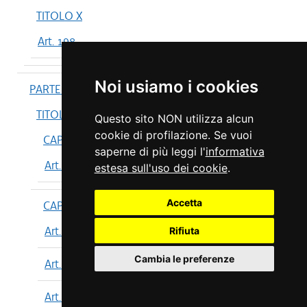
TITOLO X
Art. 198
Noi usiamo i cookies
PARTE IV
TITOLO I
Questo sito NON utilizza alcun
cookie di profilazione. Se vuoi
CAPO I
saperne di più leggi l'
informativa
Art. 199
estesa sull'uso dei cookie
.
Accetta
CAPO II
Art. 200
Rifiuta
Cambia le preferenze
Art. 201
Art. 202