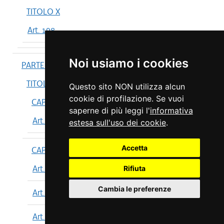
TITOLO X
Art. 198
Noi usiamo i cookies
PARTE IV
TITOLO I
Questo sito NON utilizza alcun
cookie di profilazione. Se vuoi
CAPO I
saperne di più leggi l'
informativa
Art. 199
estesa sull'uso dei cookie
.
Accetta
CAPO II
Art. 200
Rifiuta
Cambia le preferenze
Art. 201
Art. 202