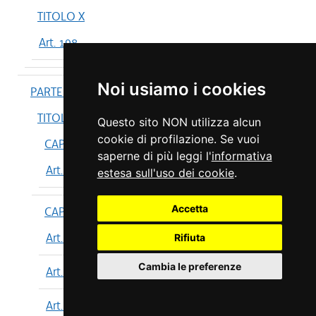
TITOLO X
Art. 198
Noi usiamo i cookies
PARTE IV
TITOLO I
Questo sito NON utilizza alcun
cookie di profilazione. Se vuoi
CAPO I
saperne di più leggi l'
informativa
Art. 199
estesa sull'uso dei cookie
.
Accetta
CAPO II
Art. 200
Rifiuta
Cambia le preferenze
Art. 201
Art. 202