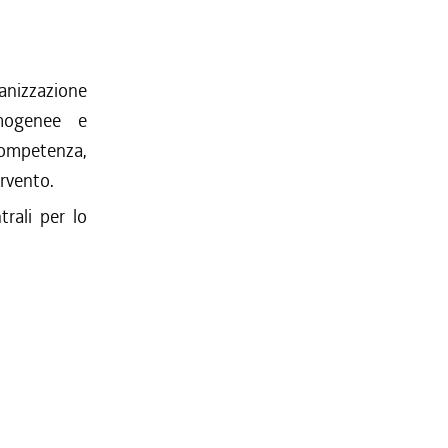
ganizzazione
omogenee e
competenza,
ervento.
trali per lo