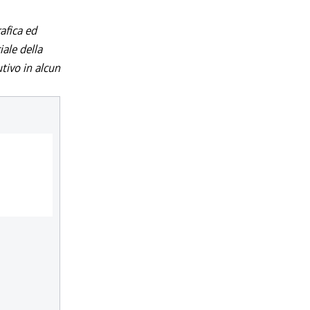
afica ed
iale della
utivo in alcun