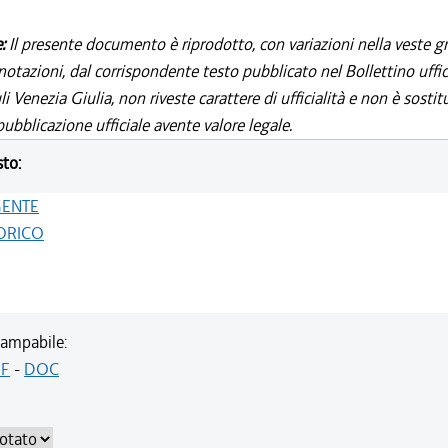
e:
Il presente documento è riprodotto, con variazioni nella veste gr
notazioni, dal corrispondente testo pubblicato nel Bollettino uffic
i Venezia Giulia, non riveste carattere di ufficialità e non è sostit
ubblicazione ufficiale avente valore legale.
sto:
GENTE
ORICO
ampabile:
F
-
DOC