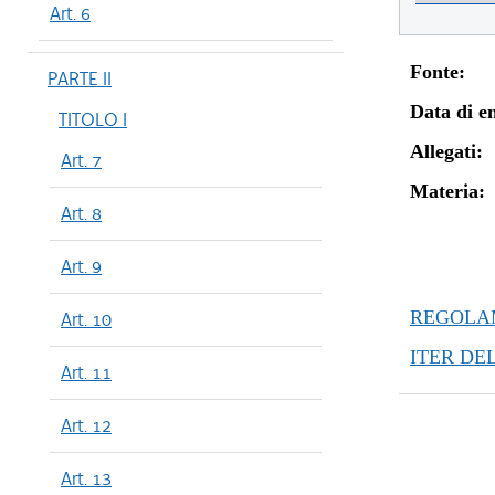
Art. 6
Fonte:
PARTE II
Data di en
TITOLO I
Allegati:
Art. 7
Materia:
Art. 8
Art. 9
REGOLAM
Art. 10
ITER DE
Art. 11
Art. 12
Art. 13