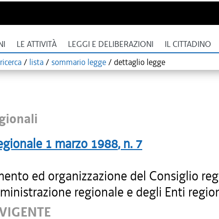
NI
LE ATTIVITÀ
LEGGI E DELIBERAZIONI
IL CITTADINO
ricerca
/
lista
/
sommario legge
/
dettaglio legge
gionali
egionale
1 marzo 1988
, n.
7
ento ed organizzazione del Consiglio reg
ministrazione regionale e degli Enti region
 VIGENTE