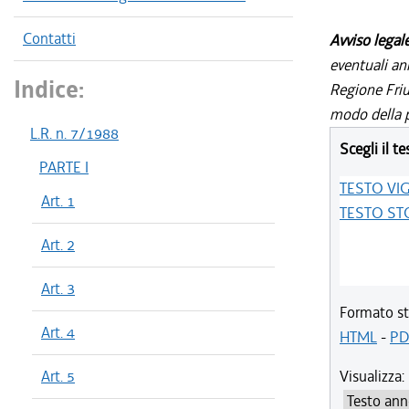
Contatti
Avviso legal
eventuali an
Indice:
Regione Friul
modo della p
L.R. n. 7/1988
Scegli il te
PARTE I
TESTO VI
Art. 1
TESTO ST
Art. 2
Art. 3
Formato st
Art. 4
HTML
-
PD
Art. 5
Visualizza: