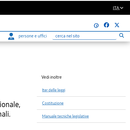
ITA
@
persone e uffici
Eseg
Ricerca
Vedi inoltre
Iter delle leggi
ionale,
Costituzione
ali.
Manuale tecniche legislative