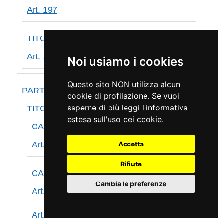
Art. 197
TITOLO X
Art. 198
Noi usiamo i cookies
Questo sito NON utilizza alcun
PARTE IV
cookie di profilazione. Se vuoi
saperne di più leggi l'
informativa
TITOLO I
estesa sull'uso dei cookie
.
CAPO I
Art. 199
Accetta
Rifiuta
CAPO II
Cambia le preferenze
Art. 200
Art. 201