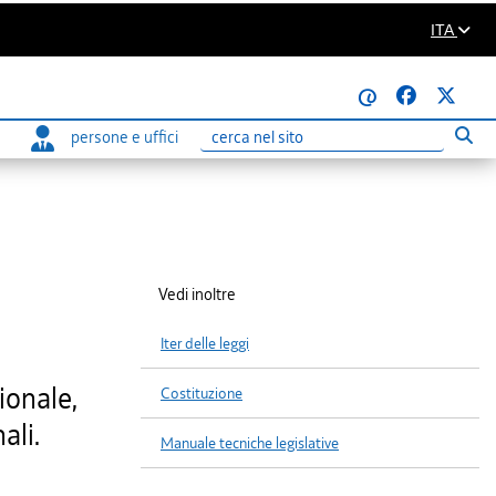
ITA
@
persone e uffici
Eseg
Ricerca
Vedi inoltre
Iter delle leggi
ionale,
Costituzione
ali.
Manuale tecniche legislative