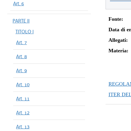
Art. 6
Fonte:
PARTE II
Data di en
TITOLO I
Allegati:
Art. 7
Materia:
Art. 8
Art. 9
REGOLAM
Art. 10
ITER DE
Art. 11
Art. 12
Art. 13