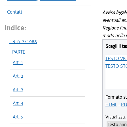
Contatti
Avviso legal
eventuali an
Indice:
Regione Friul
modo della p
L.R. n. 7/1988
Scegli il te
PARTE I
TESTO VI
Art. 1
TESTO ST
Art. 2
Art. 3
Formato st
Art. 4
HTML
-
PD
Art. 5
Visualizza: