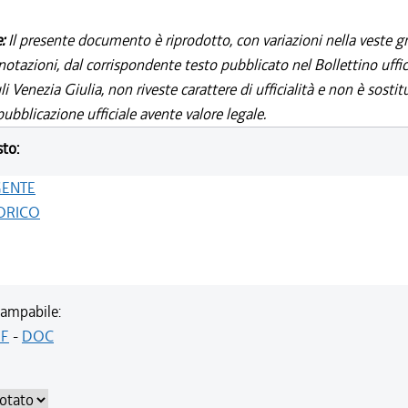
e:
Il presente documento è riprodotto, con variazioni nella veste gr
notazioni, dal corrispondente testo pubblicato nel Bollettino uffic
i Venezia Giulia, non riveste carattere di ufficialità e non è sostit
ubblicazione ufficiale avente valore legale.
sto:
GENTE
ORICO
ampabile:
F
-
DOC