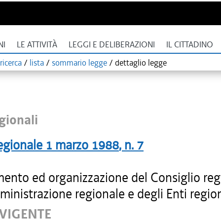
NI
LE ATTIVITÀ
LEGGI E DELIBERAZIONI
IL CITTADINO
ricerca
/
lista
/
sommario legge
/
dettaglio legge
gionali
egionale
1 marzo 1988
, n.
7
ento ed organizzazione del Consiglio reg
ministrazione regionale e degli Enti region
 VIGENTE