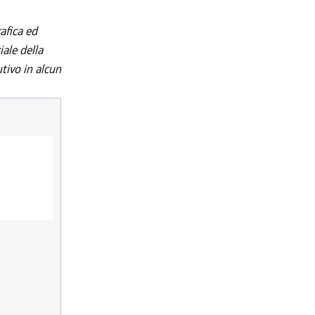
afica ed
iale della
utivo in alcun