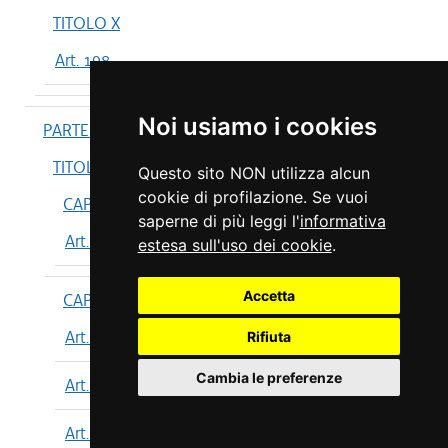
TITOLO X
Art. 198
Noi usiamo i cookies
PARTE IV
TITOLO I
Questo sito NON utilizza alcun
cookie di profilazione. Se vuoi
CAPO I
saperne di più leggi l'
informativa
Art. 199
estesa sull'uso dei cookie
.
Accetta
CAPO II
Art. 200
Rifiuta
Cambia le preferenze
Art. 201
Art. 202