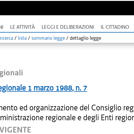
NI
LE ATTIVITÀ
LEGGI E DELIBERAZIONI
IL CITTADINO
ricerca
/
lista
/
sommario legge
/
dettaglio legge
gionali
egionale
1 marzo 1988
, n.
7
ento ed organizzazione del Consiglio reg
ministrazione regionale e degli Enti region
 VIGENTE