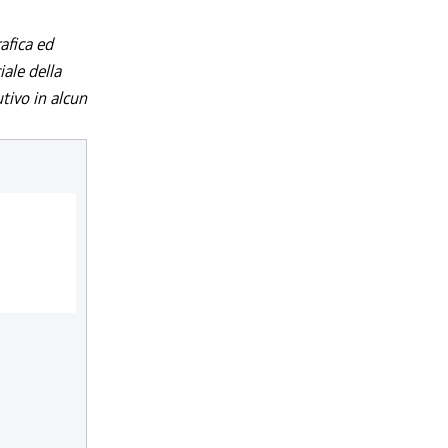
afica ed
iale della
utivo in alcun