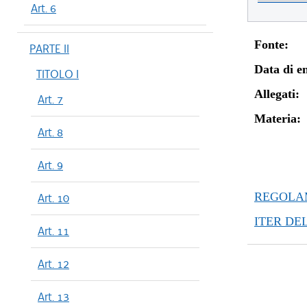
Art. 6
Fonte:
PARTE II
Data di en
TITOLO I
Allegati:
Art. 7
Materia:
Art. 8
Art. 9
REGOLAM
Art. 10
ITER DE
Art. 11
Art. 12
Art. 13