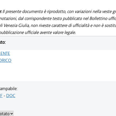
e:
Il presente documento è riprodotto, con variazioni nella veste gr
notazioni, dal corrispondente testo pubblicato nel Bollettino uffic
i Venezia Giulia, non riveste carattere di ufficialità e non è sostit
ubblicazione ufficiale avente valore legale.
sto:
GENTE
ORICO
ampabile:
F
-
DOC