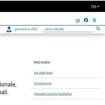
ITA
@
persone e uffici
Eseg
Ricerca
Vedi inoltre
Iter delle leggi
ionale,
Costituzione
ali.
Manuale tecniche legislative