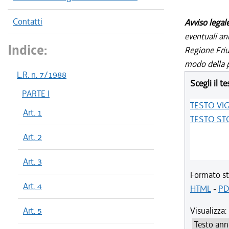
Contatti
Avviso legal
eventuali an
Indice:
Regione Friul
modo della p
L.R. n. 7/1988
Scegli il te
PARTE I
TESTO VI
Art. 1
TESTO ST
Art. 2
Art. 3
Formato st
Art. 4
HTML
-
PD
Art. 5
Visualizza: