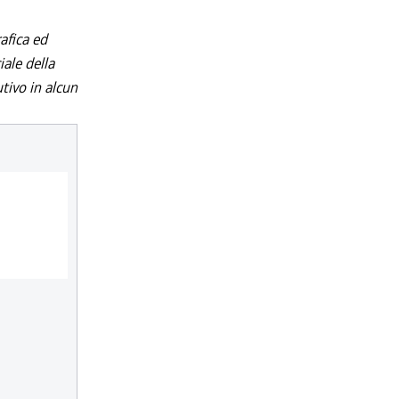
afica ed
iale della
utivo in alcun