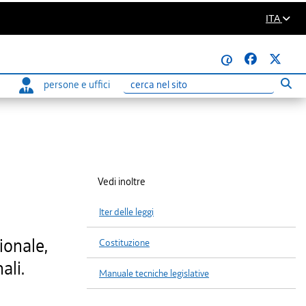
ITA
@
persone e uffici
Eseg
Ricerca
Vedi inoltre
Iter delle leggi
ionale,
Costituzione
ali.
Manuale tecniche legislative