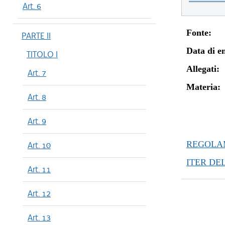
Art. 6
Fonte:
PARTE II
Data di en
TITOLO I
Allegati:
Art. 7
Materia:
Art. 8
Art. 9
REGOLAM
Art. 10
ITER DE
Art. 11
Art. 12
Art. 13