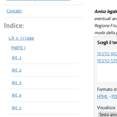
Contatti
Avviso legal
eventuali an
Indice:
Regione Friul
modo della p
L.R. n. 7/1988
Scegli il te
PARTE I
TESTO VI
Art. 1
TESTO ST
Art. 2
Art. 3
Formato st
Art. 4
HTML
-
PD
Art. 5
Visualizza: