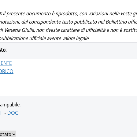
e:
Il presente documento è riprodotto, con variazioni nella veste gr
notazioni, dal corrispondente testo pubblicato nel Bollettino uffic
i Venezia Giulia, non riveste carattere di ufficialità e non è sostit
ubblicazione ufficiale avente valore legale.
sto:
GENTE
ORICO
ampabile:
F
-
DOC