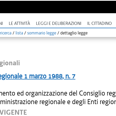
NI
LE ATTIVITÀ
LEGGI E DELIBERAZIONI
IL CITTADINO
ricerca
/
lista
/
sommario legge
/
dettaglio legge
gionali
egionale
1 marzo 1988
, n.
7
ento ed organizzazione del Consiglio reg
ministrazione regionale e degli Enti region
 VIGENTE