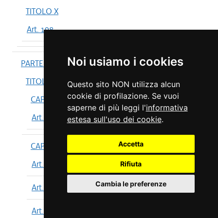
TITOLO X
Art. 198
Noi usiamo i cookies
PARTE IV
TITOLO I
Questo sito NON utilizza alcun
cookie di profilazione. Se vuoi
CAPO I
saperne di più leggi l'
informativa
Art. 199
estesa sull'uso dei cookie
.
Accetta
CAPO II
Art. 200
Rifiuta
Cambia le preferenze
Art. 201
Art. 202