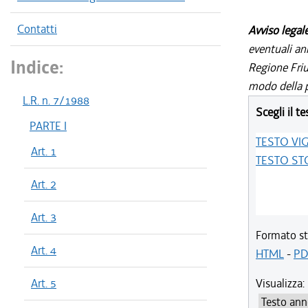
Contatti
Avviso legal
eventuali an
Indice:
Regione Friul
modo della p
L.R. n. 7/1988
Scegli il te
PARTE I
TESTO VI
Art. 1
TESTO ST
Art. 2
Art. 3
Formato st
Art. 4
HTML
-
PD
Art. 5
Visualizza: