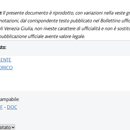
e:
Il presente documento è riprodotto, con variazioni nella veste gr
notazioni, dal corrispondente testo pubblicato nel Bollettino uffic
i Venezia Giulia, non riveste carattere di ufficialità e non è sostit
ubblicazione ufficiale avente valore legale.
sto:
GENTE
ORICO
ampabile:
F
-
DOC