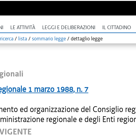
NI
LE ATTIVITÀ
LEGGI E DELIBERAZIONI
IL CITTADINO
ricerca
/
lista
/
sommario legge
/
dettaglio legge
gionali
egionale
1 marzo 1988
, n.
7
ento ed organizzazione del Consiglio reg
ministrazione regionale e degli Enti region
 VIGENTE