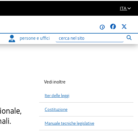
ITA
@
persone e uffici
Eseg
Ricerca
Vedi inoltre
Iter delle leggi
ionale,
Costituzione
ali.
Manuale tecniche legislative