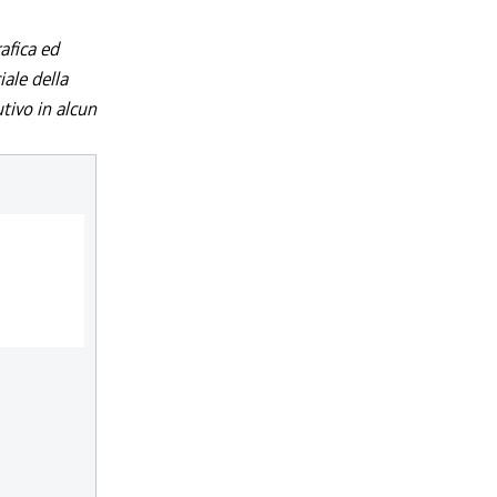
afica ed
iale della
utivo in alcun