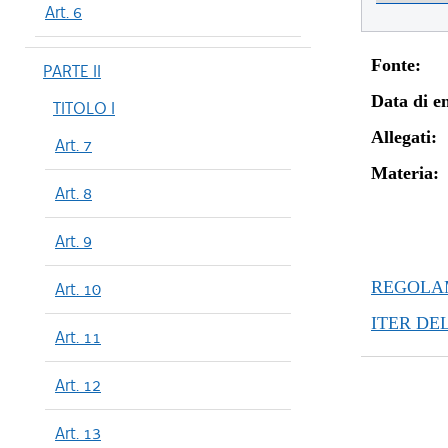
Art. 6
Fonte:
PARTE II
Data di en
TITOLO I
Allegati:
Art. 7
Materia:
Art. 8
Art. 9
REGOLAM
Art. 10
ITER DE
Art. 11
Art. 12
Art. 13