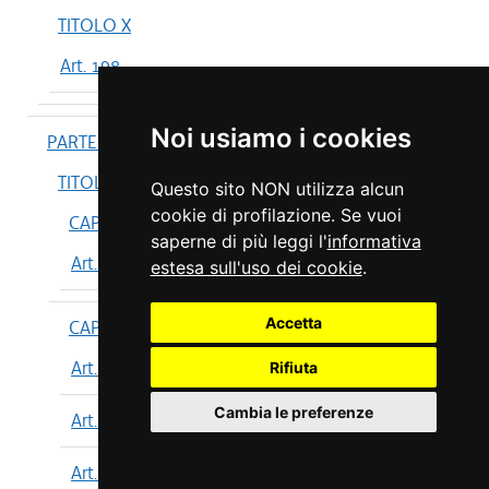
TITOLO X
Art. 198
Noi usiamo i cookies
PARTE IV
TITOLO I
Questo sito NON utilizza alcun
cookie di profilazione. Se vuoi
CAPO I
saperne di più leggi l'
informativa
Art. 199
estesa sull'uso dei cookie
.
Accetta
CAPO II
Art. 200
Rifiuta
Cambia le preferenze
Art. 201
Art. 202