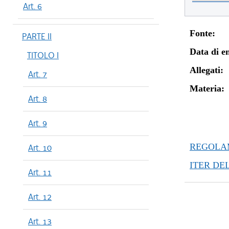
Art. 6
Fonte:
PARTE II
Data di en
TITOLO I
Allegati:
Art. 7
Materia:
Art. 8
Art. 9
REGOLAM
Art. 10
ITER DE
Art. 11
Art. 12
Art. 13