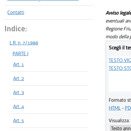
Contatti
Avviso legal
eventuali an
Indice:
Regione Friul
modo della p
L.R. n. 7/1988
Scegli il te
PARTE I
TESTO VI
Art. 1
TESTO ST
Art. 2
Art. 3
Formato st
Art. 4
HTML
-
PD
Art. 5
Visualizza: