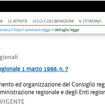
NI
LE ATTIVITÀ
LEGGI E DELIBERAZIONI
IL CITTADINO
ricerca
/
lista
/
sommario legge
/
dettaglio legge
gionali
egionale
1 marzo 1988
, n.
7
ento ed organizzazione del Consiglio reg
ministrazione regionale e degli Enti region
 VIGENTE