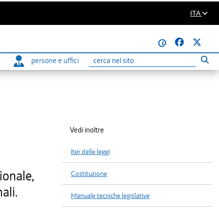
ITA
@
persone e uffici
Eseg
Ricerca
Vedi inoltre
Iter delle leggi
ionale,
Costituzione
ali.
Manuale tecniche legislative