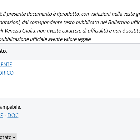
e:
Il presente documento è riprodotto, con variazioni nella veste gr
notazioni, dal corrispondente testo pubblicato nel Bollettino uffic
i Venezia Giulia, non riveste carattere di ufficialità e non è sostit
ubblicazione ufficiale avente valore legale.
sto:
GENTE
ORICO
ampabile:
F
-
DOC