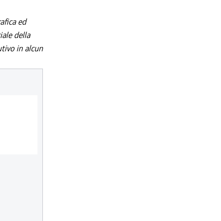
afica ed
iale della
utivo in alcun