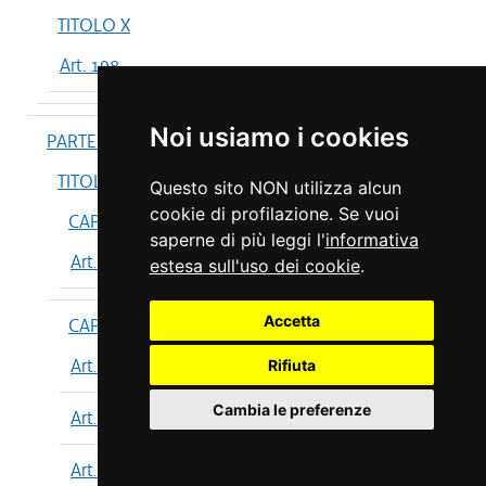
TITOLO X
Art. 198
Noi usiamo i cookies
PARTE IV
TITOLO I
Questo sito NON utilizza alcun
cookie di profilazione. Se vuoi
CAPO I
saperne di più leggi l'
informativa
Art. 199
estesa sull'uso dei cookie
.
Accetta
CAPO II
Art. 200
Rifiuta
Cambia le preferenze
Art. 201
Art. 202