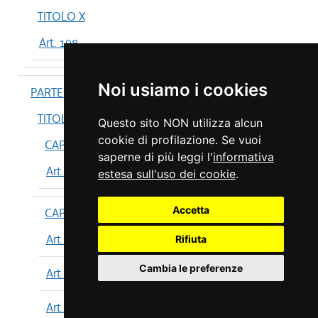
TITOLO X
Art. 198
Noi usiamo i cookies
PARTE IV
TITOLO I
Questo sito NON utilizza alcun
cookie di profilazione. Se vuoi
CAPO I
saperne di più leggi l'
informativa
Art. 199
estesa sull'uso dei cookie
.
Accetta
CAPO II
Art. 200
Rifiuta
Cambia le preferenze
Art. 201
Art. 202