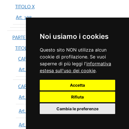
TITOLO X
Art. 198
Noi usiamo i cookies
PARTE IV
TITOLO I
Questo sito NON utilizza alcun
cookie di profilazione. Se vuoi
CAPO I
saperne di più leggi l'
informativa
Art. 199
estesa sull'uso dei cookie
.
Accetta
CAPO II
Art. 200
Rifiuta
Cambia le preferenze
Art. 201
Art. 202