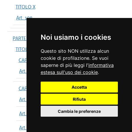
TITOLO X
Art. 198
Noi usiamo i cookies
PARTE IV
TITOLO I
Questo sito NON utilizza alcun
cookie di profilazione. Se vuoi
CAPO I
saperne di più leggi l'
informativa
Art. 199
estesa sull'uso dei cookie
.
Accetta
CAPO II
Art. 200
Rifiuta
Cambia le preferenze
Art. 201
Art. 202