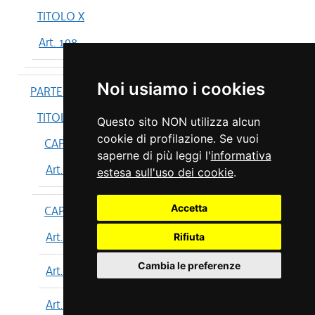
TITOLO X
Art. 198
Noi usiamo i cookies
PARTE IV
TITOLO I
Questo sito NON utilizza alcun
cookie di profilazione. Se vuoi
CAPO I
saperne di più leggi l'
informativa
Art. 199
estesa sull'uso dei cookie
.
Accetta
CAPO II
Art. 200
Rifiuta
Cambia le preferenze
Art. 201
Art. 202