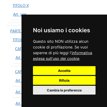
TITOLO X
Art. 198
Noi usiamo i cookies
PARTE IV
TITOLO I
Questo sito NON utilizza alcun
cookie di profilazione. Se vuoi
CAPO I
saperne di più leggi l'
informativa
Art. 199
estesa sull'uso dei cookie
.
Accetta
CAPO II
Art. 200
Rifiuta
Cambia le preferenze
Art. 201
Art. 202